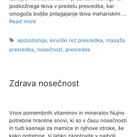
podkožnega tkiva v predelu presredka, kar
omogoča boljše prilagajanje tkiva mehanskim …
Read more
epiziotomija
,
kirurški rez presredka
,
masaža
presredka
,
nosečnost
,
presredek
Zdrava nosečnost
Vnos pomembnih vitaminov in mineralov Nujno
potrebne hranilne snovi, ki so v času nosečnosti
in tudi kasneje za mamice in njihove otroke, še
kako potrebne, si lahko zagotovite v najbolj