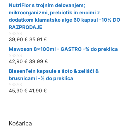
o
NutriFlor s trojnim delovanjem;
u
t
mikroorganizmi, prebiotik in encimi z
o
dodatkom klamatske alge 60 kapsul -10% DO
f
5
RAZPRODAJE
39,90
€
35,91
€
0
o
Mawoson 8x100ml - GASTRO -% do preklica
u
t
o
42,90
€
39,99
€
0
f
o
5
BlasenFein kapsule s šoto & zelišči &
u
t
brusnicami -% do preklica
o
f
45,90
€
41,90
€
0
5
o
u
t
o
f
5
Košarica