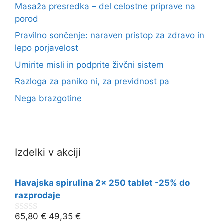
Masaža presredka – del celostne priprave na
porod
Pravilno sončenje: naraven pristop za zdravo in
lepo porjavelost
Umirite misli in podprite živčni sistem
Razloga za paniko ni, za previdnost pa
Nega brazgotine
Izdelki v akciji
Havajska spirulina 2x 250 tablet -25% do
razprodaje
65,80
€
49,35
€
0