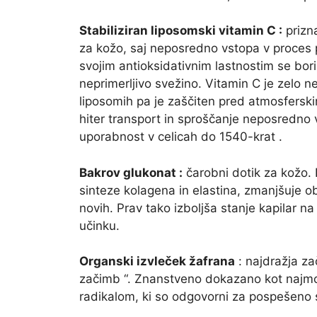
Stabiliziran liposomski vitamin C :
prizna
za kožo, saj neposredno vstopa v proces p
svojim antioksidativnim lastnostim se bori 
neprimerljivo svežino. Vitamin C je zelo n
liposomih pa je zaščiten pred atmosferski
hiter transport in sproščanje neposredno 
uporabnost v celicah do 1540-krat .
Bakrov glukonat :
čarobni dotik za kožo.
sinteze kolagena in elastina, zmanjšuje 
novih. Prav tako izboljša stanje kapilar 
učinku.
Organski izvleček žafrana
: najdražja za
začimb “. Znanstveno dokazano kot najmočn
radikalom, ki so odgovorni za pospešeno s