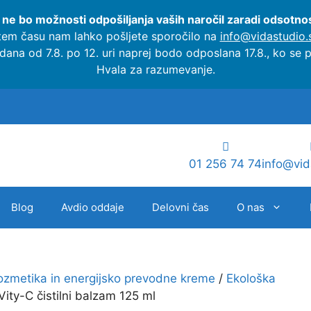
 ne bo možnosti odpošiljanja vaših naročil zaradi odsotnost
tem času nam lahko pošljete sporočilo na
info@vidastudio.s
dana od 7.8. po 12. uri naprej bodo odposlana 17.8., ko se
Hvala za razumevanje.
01 256 74 74
info@vid
Blog
Avdio oddaje
Delovni čas
O nas
ozmetika in energijsko prevodne kreme
/
Ekološka
ity-C čistilni balzam 125 ml