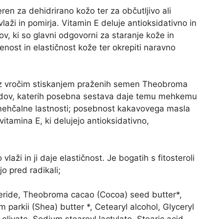
ren za dehidrirano kožo ter za občutljivo ali
laži in pomirja. Vitamin E deluje antioksidativno in
ov, ki so glavni odgovorni za staranje kože in
nost in elastičnost kože ter okrepiti naravno
 z vročim stiskanjem praženih semen Theobroma
idov, katerih posebna sestava daje temu mehkemu
 mehčalne lastnosti; posebnost kakavovega masla
vitamina E, ki delujejo antioksidativno,
vlaži in ji daje elastičnost. Je bogatih s fitosteroli
ijo pred radikali;
yceride, Theobroma cacao (Cocoa) seed butter*,
 parkii (Shea) butter *, Cetearyl alcohol, Glyceryl