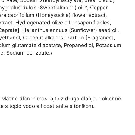
olivate, Sodium stearoyl lactylate, Stearic acid,
mygdalus dulcis (Sweet almond) oil *, Copper
era caprifolium (Honeysuckle) flower extract,
tract, Hydrogenated olive oil unsaponifiables,
aprate], Helianthus annuus (Sunflower) seed oil,
yethanol, Coconut alkanes, Parfum [Fragrance],
dium glutamate diacetate, Propanediol, Potassium
de, Sodium benzoate./
 vlažno dlan in masirajte z drugo dlanjo, dokler ne
te s toplo vodo ali odstranite s tonikom.