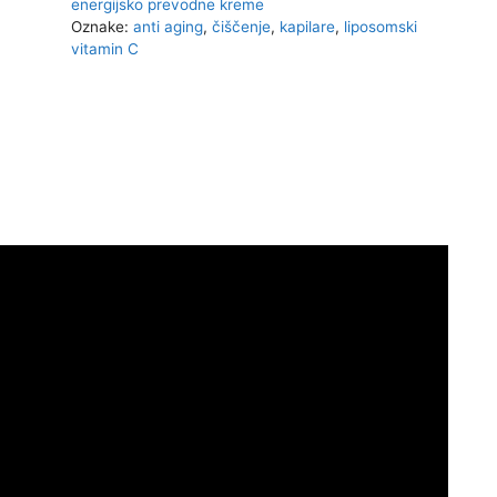
energijsko prevodne kreme
Oznake:
anti aging
,
čiščenje
,
kapilare
,
liposomski
vitamin C