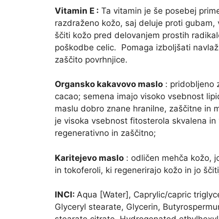
Vitamin E :
Ta vitamin je še posebej prime
razdraženo kožo, saj deluje proti gubam, v
ščiti kožo pred delovanjem prostih radikal
poškodbe celic. Pomaga izboljšati navlaže
zaščito povrhnjice.
Organsko kakavovo maslo
: pridobljeno
cacao; semena imajo visoko vsebnost lip
maslu dobro znane hranilne, zaščitne in
je visoka vsebnost fitosterola skvalena in 
regenerativno in zaščitno;
Karitejevo maslo
: odličen mehča kožo, jo 
in tokoferoli, ki regenerirajo kožo in jo ščit
INCI:
Aqua [Water], Caprylic/capric trigl
Glyceryl stearate, Glycerin, Butyrospermum