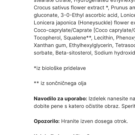
stearate citrate, Hydrogenated ethylhexyl 
Crocus sativus flower extract *, Prunus a
gluconate, 3-0-Ethyl ascorbic acid, Lonic
Lonicera japonica (Honeysuckle) flower ex
Coco-caprylate/Caprate [Coco caprylate/C
Tocopherol, Squalene**, Lecithin, Phenox
Xanthan gum, Ethylhexylglycerin, Tetraso
sorbate, Beta-sitosterol, Sodium hydroxi
*iz biološke pridelave
** iz sončničnega olja
Navodilo za uporabo:
Izdelek nanesite na
dobite pene s katero očistite obraz. Speri
Opozorilo:
Hranite izven dosega otrok.