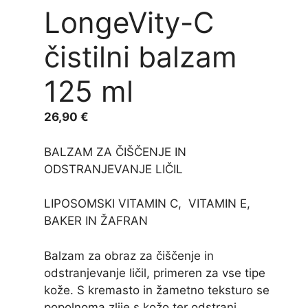
LongeVity-C
čistilni balzam
125 ml
26,90
€
BALZAM ZA ČIŠČENJE IN
ODSTRANJEVANJE LIČIL
LIPOSOMSKI VITAMIN C, VITAMIN E,
BAKER IN ŽAFRAN
Balzam za obraz za čiščenje in
odstranjevanje ličil, primeren za vse tipe
kože. S kremasto in žametno teksturo se
popolnoma zlije s kožo ter odstrani