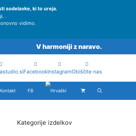
i sodelavke, ki to ureja.
i
.
.
 ponovno vidimo.
V harmoniji z naravo.
astudio.si
Facebook
Instagram
Obiščite nas
Kontakt
FB
Kategorije izdelkov