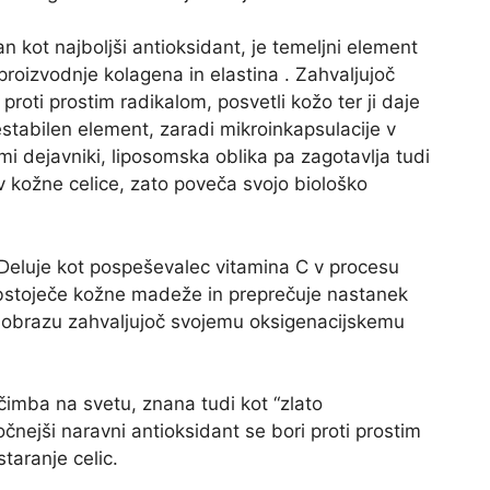
n kot najboljši antioksidant, je temeljni element
roizvodnje kolagena in elastina . Zahvaljujoč
proti prostim radikalom, posvetli kožo ter ji daje
estabilen element, zaradi mikroinkapsulacije v
mi dejavniki, liposomska oblika pa zagotavlja tudi
v kožne celice, zato poveča svojo biološko
 Deluje kot pospeševalec vitamina C v procesu
obstoječe kožne madeže in preprečuje nastanek
na obrazu zahvaljujoč svojemu oksigenacijskemu
čimba na svetu, znana tudi kot “zlato
ejši naravni antioksidant se bori proti prostim
taranje celic.