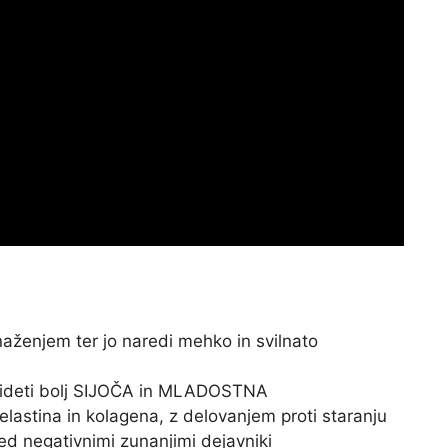
naženjem ter jo naredi mehko in svilnato
 videti bolj SIJOČA in MLADOSTNA
elastina in kolagena, z delovanjem proti staranju
red negativnimi zunanjimi dejavniki